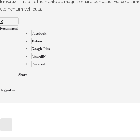
Envato
– In sollicitudin ante ac magna ornare convallis. Fusce ullamco
elementum vehicula.
8
Recommend
Facebook
Twitter
Google Plus
LinkedIN
Pinterest
Share
Tagged in